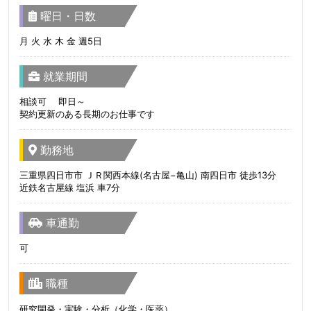
曜日・日数
月 火 水 木 金 週5日
就業期間
相談可 即日～
契約更新のある長期のお仕事です
勤務地
三重県四日市市 ＪＲ関西本線(名古屋−亀山) 南四日市 徒歩13分
近鉄名古屋線 塩浜 車7分
車通勤
可
職種
研究開発・実験・分析（化学・医薬）