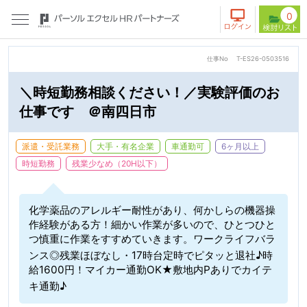
0
仕事No
T-ES26-0503516
＼時短勤務相談ください！／実験評価のお
仕事です ＠南四日市
派遣・受託業務
大手・有名企業
車通勤可
6ヶ月以上
時短勤務
残業少なめ（20H以下）
化学薬品のアレルギー耐性があり、何かしらの機器操
作経験がある方！細かい作業が多いので、ひとつひと
つ慎重に作業をすすめていきます。ワークライフバラ
ンス◎残業ほぼなし・17時台定時でピタッと退社♪時
給1600円！マイカー通勤OK★敷地内Pありでカイテ
キ通勤♪