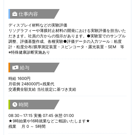
仕事内容
ディスプレイ材料などの実験評価
リソグラフィーや薄膜封止材料の開発における実験評価を担当いた
だきます。社員の方からの指示があります。●実験室でのサンプル
調整、評価基盤作成、各種実験●評価データの入力ツール：粘度
計・粒度分布/膜厚測定装置・スピンコータ・露光装置・SEM 等
※特殊健康診断実施あり
給与
時給 1600円
月収例 248000円+残業代
交通費全額支給 当社規定に基づき支給
時間
08:30～17:15 実働 07:45 休憩 01:00
★9時始業や16時就業などご相談いたします★
残業 月 0 ～ 5時間