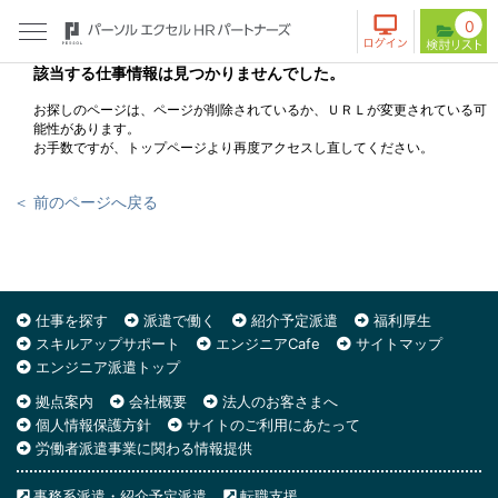
0
該当する仕事情報は見つかりませんでした。
お探しのページは、ページが削除されているか、ＵＲＬが変更されている可
能性があります。
お手数ですが、トップページより再度アクセスし直してください。
＜ 前のページへ戻る
仕事を探す
派遣で働く
紹介予定派遣
福利厚生
スキルアップサポート
エンジニアCafe
サイトマップ
エンジニア派遣トップ
拠点案内
会社概要
法人のお客さまへ
個人情報保護方針
サイトのご利用にあたって
労働者派遣事業に関わる情報提供
事務系派遣・紹介予定派遣
転職支援