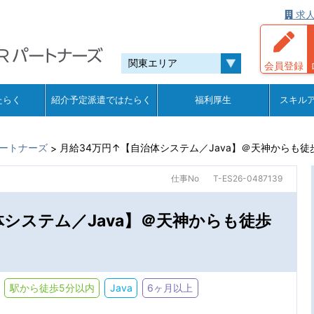
求人
会員登録
たらく
紹介予定派遣ではたらく
福利厚生
スキル
ートナーズ
月給34万円↑【自治体システム／Java】＠天神からも徒
>
仕事No
T-ES26-0487139
体システム／Java】＠天神からも徒歩
駅から徒歩5分以内
Java
6ヶ月以上