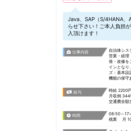
Java、SAP（S/4HA
らせ下さい！ご本人負担が
入頂けます！
自治体システ
仕事内容
営業・経理
発・改修を
インとなり
ズ：基本設
機能の保守お
時給 2200
給与
月収例 344
交通費全額
08:50～17:
時間
残業 月 10