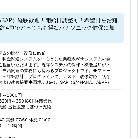
NA、ABAP）経験歓迎！開始日調整可！希望日をお知
約4割でとってもお得なパナソニック健保に加
ムの開発・改修(Java)
・料金関連システムを中心とした業務系Webシステムの開
ご担当いただきます。既存システムの保守・機能追加がメ
、自治関連の業務にも携わるプロジェクトです。◆フェー
計～詳細設計、プログラミング、テスト、改修対応 既存
よび改善提案◆環境：Java、SAP（S/4HANA、ABAP）
円 ～2300円
520円～360180円+残業代
支給 当社規定に基づき支給
40 実働 07:50 休憩 01:00
 ～ 20時間