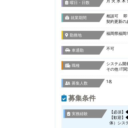
月 火 水 木
曜日・日数
相談可 即
就業期間
契約更新の
福岡県福岡市
勤務地
不可
車通勤
システム開
職種
その他 IT
1名
募集人数
募集条件
【必須】◆
実務経験
【歓迎】◆
体）シス