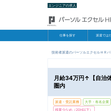
エンジニアの求人
仕事を探す
派遣では
技術者派遣のパーソルエクセルＨＲパ
月給34万円↑【自治
圏内
派遣・受託業務
大手・有名企業
残業少なめ（20H以下）