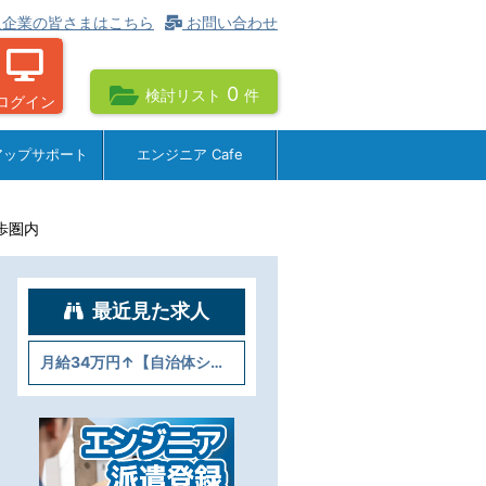
企業の皆さまはこちら
お問い合わせ
0
検討リスト
件
ログイン
アップサポート
エンジニア Cafe
歩圏内
最近見た求人
月給34万円↑【自治体システム／Java】＠天神からも徒歩圏内