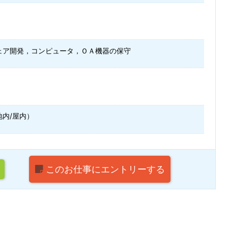
ェア開発，コンピュータ，ＯＡ機器の保守
地内/屋内）
このお仕事に
エントリーする