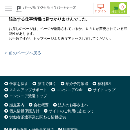
0
該当する仕事情報は見つかりませんでした。
お探しのページは、ページが削除されているか、ＵＲＬが変更されている可
能性があります。
お手数ですが、トップページより再度アクセスし直してください。
＜ 前のページへ戻る
仕事を探す
派遣で働く
紹介予定派遣
福利厚生
スキルアップサポート
エンジニアCafe
サイトマップ
エンジニア派遣トップ
拠点案内
会社概要
法人のお客さまへ
個人情報保護方針
サイトのご利用にあたって
労働者派遣事業に関わる情報提供
事務系派遣・紹介予定派遣
転職支援