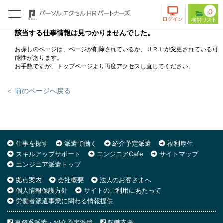
0
該当する仕事情報は見つかりませんでした。
お探しのページは、ページが削除されているか、ＵＲＬが変更されている可
能性があります。
お手数ですが、トップページより再度アクセスし直してください。
＜ 前のページへ戻る
仕事を探す
派遣で働く
紹介予定派遣
福利厚生
スキルアップサポート
エンジニアCafe
サイトマップ
エンジニア派遣トップ
拠点案内
会社概要
法人のお客さまへ
個人情報保護方針
サイトのご利用にあたって
労働者派遣事業に関わる情報提供
事務系派遣・紹介予定派遣
転職支援