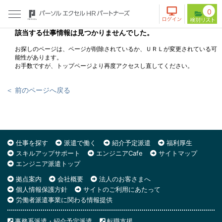
0
該当する仕事情報は見つかりませんでした。
お探しのページは、ページが削除されているか、ＵＲＬが変更されている可
能性があります。
お手数ですが、トップページより再度アクセスし直してください。
＜ 前のページへ戻る
仕事を探す
派遣で働く
紹介予定派遣
福利厚生
スキルアップサポート
エンジニアCafe
サイトマップ
エンジニア派遣トップ
拠点案内
会社概要
法人のお客さまへ
個人情報保護方針
サイトのご利用にあたって
労働者派遣事業に関わる情報提供
事務系派遣・紹介予定派遣
転職支援