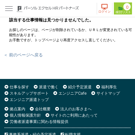
0
該当する仕事情報は見つかりませんでした。
お探しのページは、ページが削除されているか、ＵＲＬが変更されている可
能性があります。
お手数ですが、トップページより再度アクセスし直してください。
＜ 前のページへ戻る
仕事を探す
派遣で働く
紹介予定派遣
福利厚生
スキルアップサポート
エンジニアCafe
サイトマップ
エンジニア派遣トップ
拠点案内
会社概要
法人のお客さまへ
個人情報保護方針
サイトのご利用にあたって
労働者派遣事業に関わる情報提供
事務系派遣・紹介予定派遣
転職支援