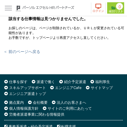
0
該当する仕事情報は見つかりませんでした。
お探しのページは、ページが削除されているか、ＵＲＬが変更されている可
能性があります。
お手数ですが、トップページより再度アクセスし直してください。
＜ 前のページへ戻る
仕事を探す
派遣で働く
紹介予定派遣
福利厚生
スキルアップサポート
エンジニアCafe
サイトマップ
エンジニア派遣トップ
拠点案内
会社概要
法人のお客さまへ
個人情報保護方針
サイトのご利用にあたって
労働者派遣事業に関わる情報提供
事務系派遣・紹介予定派遣
転職支援