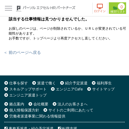
0
該当する仕事情報は見つかりませんでした。
お探しのページは、ページが削除されているか、ＵＲＬが変更されている可
能性があります。
お手数ですが、トップページより再度アクセスし直してください。
＜ 前のページへ戻る
仕事を探す
派遣で働く
紹介予定派遣
福利厚生
スキルアップサポート
エンジニアCafe
サイトマップ
エンジニア派遣トップ
拠点案内
会社概要
法人のお客さまへ
個人情報保護方針
サイトのご利用にあたって
労働者派遣事業に関わる情報提供
事務系派遣・紹介予定派遣
転職支援