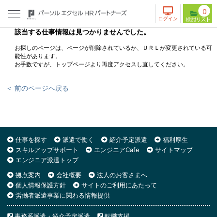
0
該当する仕事情報は見つかりませんでした。
お探しのページは、ページが削除されているか、ＵＲＬが変更されている可
能性があります。
お手数ですが、トップページより再度アクセスし直してください。
＜ 前のページへ戻る
仕事を探す
派遣で働く
紹介予定派遣
福利厚生
スキルアップサポート
エンジニアCafe
サイトマップ
エンジニア派遣トップ
拠点案内
会社概要
法人のお客さまへ
個人情報保護方針
サイトのご利用にあたって
労働者派遣事業に関わる情報提供
事務系派遣・紹介予定派遣
転職支援