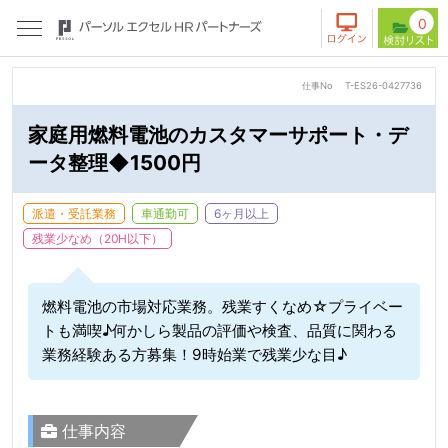
0
仕事No
T-ES26-0427736
家庭用燃料電池のカスタマーサポート・デ
ータ整理◆1500円
派遣・受託業務
車通勤可
6ヶ月以上
残業少なめ（20H以下）
燃料電池の市場対応業務。残業すくなめ☆プライベー
トも満喫♪何かしら製品の評価や検査、品質に関わる
業務経験ある方募集！9時始業で残業少な目♪
仕事内容