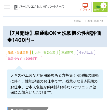
0
仕事No
T-ES26-0386702
【7月開始】車通勤OK★洗濯機の性能評価
◆1400円～
派遣・受託業務
大手・有名企業
車通勤可
6ヶ月以上
残業少なめ（20H以下）
ノギスや工具など使用経験ある方募集！洗濯機の開発
に伴う、性能評価のお仕事です。残業少な目♪長期の
お仕事。ご本人負担が約4割♪お得なパナソニック健
保にご加入いただけます。