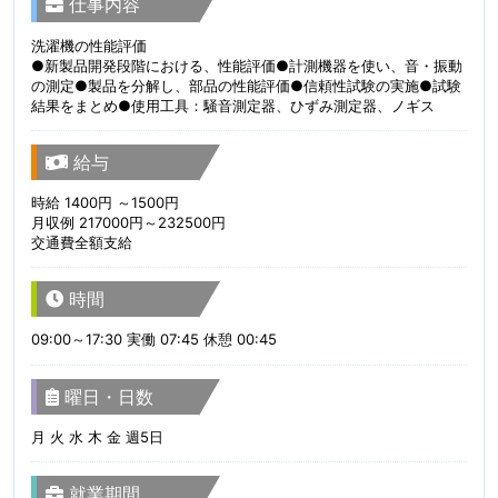
仕事内容
洗濯機の性能評価
●新製品開発段階における、性能評価●計測機器を使い、音・振動
の測定●製品を分解し、部品の性能評価●信頼性試験の実施●試験
結果をまとめ●使用工具：騒音測定器、ひずみ測定器、ノギス
給与
時給 1400円 ～1500円
月収例 217000円～232500円
交通費全額支給
時間
09:00～17:30 実働 07:45 休憩 00:45
曜日・日数
月 火 水 木 金 週5日
就業期間