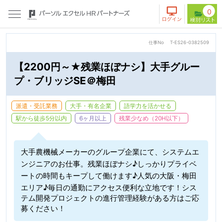
0
仕事No
T-ES26-0382509
【2200円～★残業ほぼナシ】大手グルー
プ・ブリッジSE＠梅田
派遣・受託業務
大手・有名企業
語学力を活かせる
駅から徒歩5分以内
6ヶ月以上
残業少なめ（20H以下）
大手農機械メーカーのグループ企業にて、システムエ
ンジニアのお仕事。残業ほぼナシ♪しっかりプライベ
ートの時間もキープして働けます♪人気の大阪・梅田
エリア♪毎日の通勤にアクセス便利な立地です！シス
テム開発プロジェクトの進行管理経験がある方はご応
募ください！