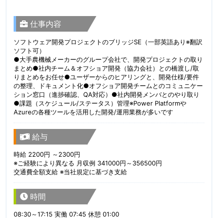
仕事内容
ソフトウェア開発プロジェクトのブリッジSE（一部英語あり※翻訳
ソフト可）
●大手農機械メーカーのグループ会社で、開発プロジェクトの取り
まとめ●社内チーム＆オフショア開発（協力会社）との橋渡し/取
りまとめをお任せ●ユーザーからのヒアリングと、開発仕様/要件
の整理、ドキュメント化●オフショア開発チームとのコミュニケー
ション窓口（進捗確認、QA対応）●社内開発メンバとのやり取り
●課題（スケジュール/ステータス）管理※Power Platformや
Azureの各種ツールを活用した開発/運用業務が多いです
給与
時給 2200円 ～2300円
※ご経験により異なる 月収例 341000円～356500円
交通費全額支給 ※当社規定に基づき支給
時間
08:30～17:15 実働 07:45 休憩 01:00