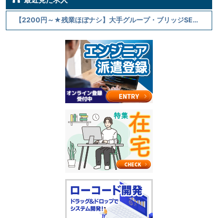
【2200円～★残業ほぼナシ】大手グループ・ブリッジSE＠梅田