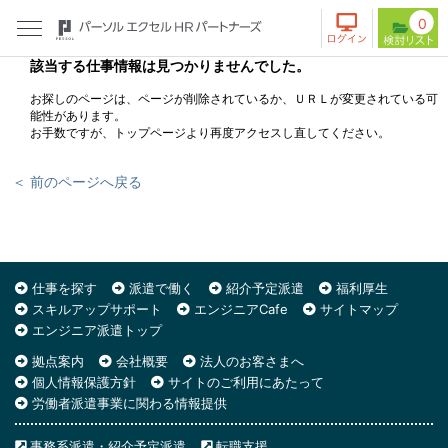
0
該当する仕事情報は見つかりませんでした。
お探しのページは、ページが削除されているか、ＵＲＬが変更されている可
能性があります。
お手数ですが、トップページより再度アクセスし直してください。
＜ 前のページへ戻る
仕事を探す
派遣で働く
紹介予定派遣
福利厚生
スキルアップサポート
エンジニアCafe
サイトマップ
エンジニア派遣トップ
拠点案内
会社概要
法人のお客さまへ
個人情報保護方針
サイトのご利用にあたって
労働者派遣事業に関わる情報提供
事務系派遣・紹介予定派遣
転職支援