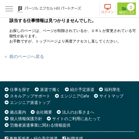
0
該当する仕事情報は見つかりませんでした。
お探しのページは、ページが削除されているか、ＵＲＬが変更されている可
能性があります。
お手数ですが、トップページより再度アクセスし直してください。
＜ 前のページへ戻る
仕事を探す
派遣で働く
紹介予定派遣
福利厚生
スキルアップサポート
エンジニアCafe
サイトマップ
エンジニア派遣トップ
拠点案内
会社概要
法人のお客さまへ
個人情報保護方針
サイトのご利用にあたって
労働者派遣事業に関わる情報提供
事務系派遣・紹介予定派遣
転職支援