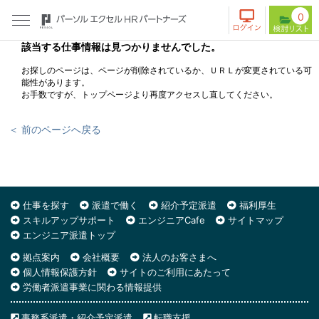
0
該当する仕事情報は見つかりませんでした。
お探しのページは、ページが削除されているか、ＵＲＬが変更されている可
能性があります。
お手数ですが、トップページより再度アクセスし直してください。
＜ 前のページへ戻る
仕事を探す
派遣で働く
紹介予定派遣
福利厚生
スキルアップサポート
エンジニアCafe
サイトマップ
エンジニア派遣トップ
拠点案内
会社概要
法人のお客さまへ
個人情報保護方針
サイトのご利用にあたって
労働者派遣事業に関わる情報提供
事務系派遣・紹介予定派遣
転職支援