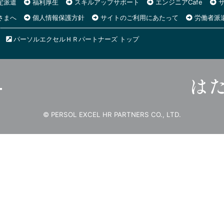
定派遣
福利厚生
スキルアップサポート
エンジニアCafe
サ
さまへ
個人情報保護方針
サイトのご利用にあたって
労働者派
パーソルエクセルＨＲパートナーズ トップ
© PERSOL EXCEL HR PARTNERS CO., LTD.