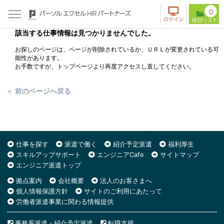
0
該当する仕事情報は見つかりませんでした。
お探しのページは、ページが削除されているか、ＵＲＬが変更されている可
能性があります。
お手数ですが、トップページより再度アクセスし直してください。
＜ 前のページへ戻る
仕事を探す
派遣で働く
紹介予定派遣
福利厚生
スキルアップサポート
エンジニアCafe
サイトマップ
エンジニア派遣トップ
拠点案内
会社概要
法人のお客さまへ
個人情報保護方針
サイトのご利用にあたって
労働者派遣事業に関わる情報提供
事務系派遣・紹介予定派遣
転職支援