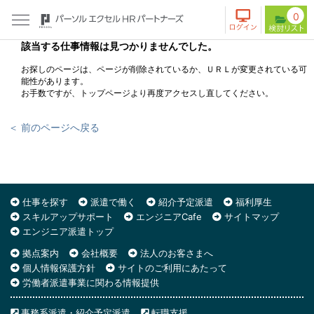
0
該当する仕事情報は見つかりませんでした。
お探しのページは、ページが削除されているか、ＵＲＬが変更されている可
能性があります。
お手数ですが、トップページより再度アクセスし直してください。
＜ 前のページへ戻る
仕事を探す
派遣で働く
紹介予定派遣
福利厚生
スキルアップサポート
エンジニアCafe
サイトマップ
エンジニア派遣トップ
拠点案内
会社概要
法人のお客さまへ
個人情報保護方針
サイトのご利用にあたって
労働者派遣事業に関わる情報提供
事務系派遣・紹介予定派遣
転職支援