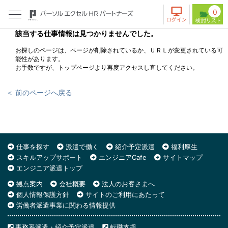
0
該当する仕事情報は見つかりませんでした。
お探しのページは、ページが削除されているか、ＵＲＬが変更されている可
能性があります。
お手数ですが、トップページより再度アクセスし直してください。
＜ 前のページへ戻る
仕事を探す
派遣で働く
紹介予定派遣
福利厚生
スキルアップサポート
エンジニアCafe
サイトマップ
エンジニア派遣トップ
拠点案内
会社概要
法人のお客さまへ
個人情報保護方針
サイトのご利用にあたって
労働者派遣事業に関わる情報提供
事務系派遣・紹介予定派遣
転職支援