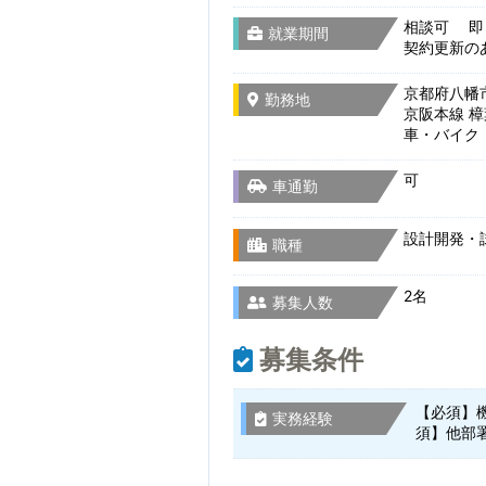
相談可 即
就業期間
契約更新の
京都府八幡市
勤務地
京阪本線 樟
車・バイク
可
車通勤
設計開発・
職種
2名
募集人数
募集条件
【必須】機
実務経験
須】他部