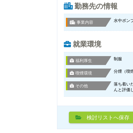
勤務先の情報
水中ポン
事業内容
就業環境
制服
福利厚生
分煙（喫
喫煙環境
落ち着い
その他
んと評価
検討リスト
へ保存