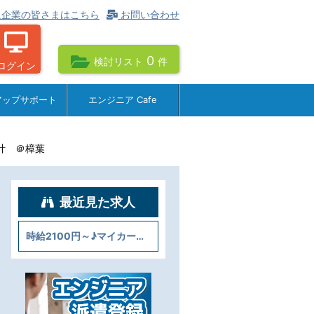
企業の皆さまはこちら
お問い合わせ
0
検討リスト
件
ログイン
アップサポート
エンジニア Cafe
計 ＠樟葉
最近見た求人
時給2100円～♪マイカー通勤OK◇水中ポンプの受注品設計 ＠樟葉