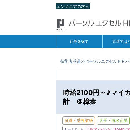
エンジニアの求人
仕事を探す
派遣では
技術者派遣のパーソルエクセルＨＲパ
時給2100円～♪マ
計 ＠樟葉
派遣・受託業務
大手・有名企業
6ヶ月以上
残業少なめ（20H以