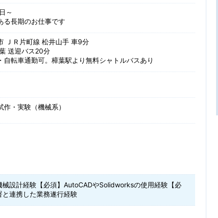
日～
ある長期のお仕事です
 ＪＲ片町線 松井山手 車9分
葉 送迎バス20分
・自転車通勤可。樟葉駅より無料シャトルバスあり
試作・実験（機械系）
械設計経験【必須】AutoCADやSolidworksの使用経験【必
署と連携した業務遂行経験