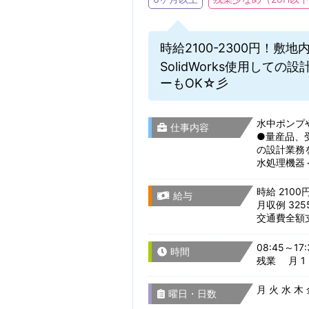
時給2100-2300円！敷
SolidWorks使用し
ーもOK☆彡
水中ポンプ
仕事内容
●量産品、
の設計業務
水処理機器＜使
時給 2100
給与
月収例 325
交通費全額
08:45～17:
時間
残業 月 1 
月 火 水 木
曜日・日数