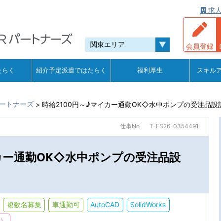
求人
会員登録
たらく
紹介予定派遣ではたらく
福利厚生
スキル
ートナーズ
>
時給2100円～♪マイカー通勤OK◇水中ポンプの受注品設
仕事No
T-ES26-0354491
イカー通勤OK◇水中ポンプの受注品設
複数名募集
車通勤可
AutoCAD
SolidWorks
下）