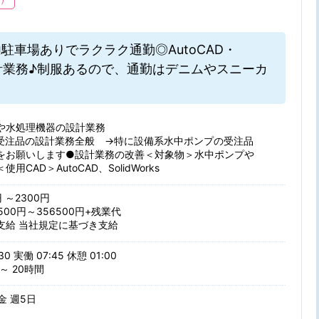
地内駐車場ありでラクラク通勤◎AutoCAD・
ての設計業務♪制服あるので、通勤はデニムやスニーカ
や水処理機器の設計業務
受注品の設計業務全般 →特に設備系水中ポンプの受注品
をお願いします●設計業務の改善＜対象物＞水中ポンプや
用CAD＞AutoCAD、SolidWorks
円 ～2300円
500円～356500円+残業代
支給 当社規定に基づき支給
30 実働 07:45 休憩 01:00
～ 20時間
 金 週5日