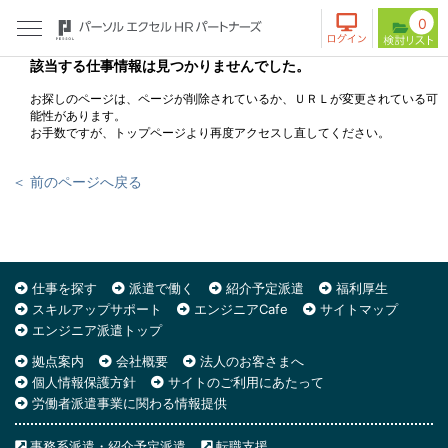
0
該当する仕事情報は見つかりませんでした。
お探しのページは、ページが削除されているか、ＵＲＬが変更されている可
能性があります。
お手数ですが、トップページより再度アクセスし直してください。
＜ 前のページへ戻る
仕事を探す
派遣で働く
紹介予定派遣
福利厚生
スキルアップサポート
エンジニアCafe
サイトマップ
エンジニア派遣トップ
拠点案内
会社概要
法人のお客さまへ
個人情報保護方針
サイトのご利用にあたって
労働者派遣事業に関わる情報提供
事務系派遣・紹介予定派遣
転職支援