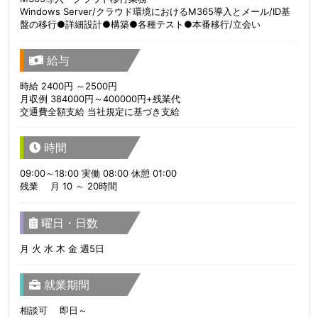
Windows Server/クラウド環境におけるM365導入とメール/ID基
盤の移行●詳細設計●構築●各種テスト●本番移行/立会い
給与
時給 2400円 ～2500円
月収例 384000円～400000円+残業代
交通費全額支給 当社規定に基づき支給
時間
09:00～18:00 実働 08:00 休憩 01:00
残業 月 10 ～ 20時間
曜日・日数
月 火 水 木 金 週5日
就業期間
相談可 即日～