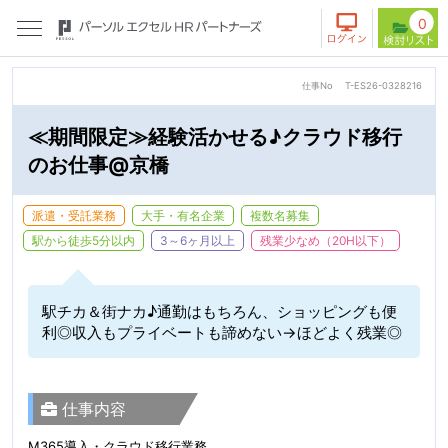
0
仕事No
T-ES26-0328216
≪期間限定≫経験活かせる♪クラウド移行
のお仕事@京橋
派遣・受託業務
大手・有名企業
複数名募集
駅から徒歩5分以内
3～6ヶ月以上
残業少なめ（20H以下）
駅チカ＆街ナカ♪通勤はもちろん、ショッピングも便
利◎収入もプライベートも諦めない→ほどよく残業◎
仕事内容
M365導入・クラウド移行業務