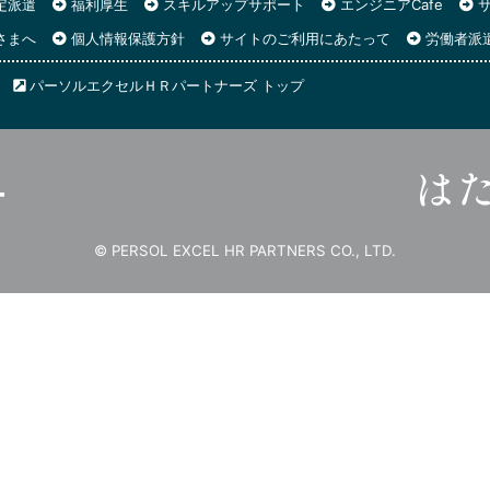
定派遣
福利厚生
スキルアップサポート
エンジニアCafe
サ
さまへ
個人情報保護方針
サイトのご利用にあたって
労働者派
パーソルエクセルＨＲパートナーズ トップ
© PERSOL EXCEL HR PARTNERS CO., LTD.