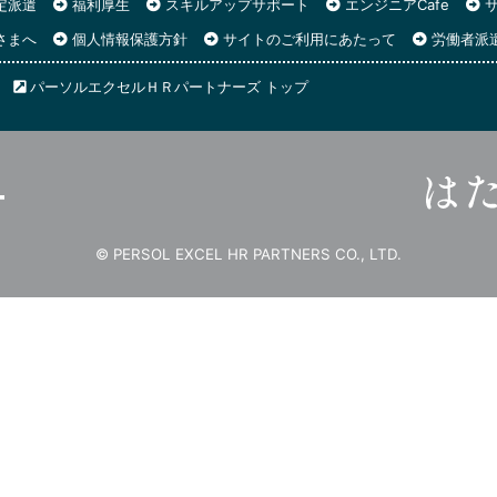
定派遣
福利厚生
スキルアップサポート
エンジニアCafe
サ
さまへ
個人情報保護方針
サイトのご利用にあたって
労働者派
パーソルエクセルＨＲパートナーズ トップ
© PERSOL EXCEL HR PARTNERS CO., LTD.