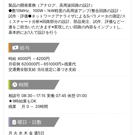
製品の開発業務（アナログ、高周波回路の設計）
●数10MHz、100W～1kW程度の高周波アンプ/整合回路の設計・
試作・評価●ネットワークアナライザによるSパラメータの測定/ス
ミスチャート分析※回路部分の設計、部品発注、試作、評価など一
連をご担当いただきます※実現したい回路の内容をインプットし、
基本的にお1人で設計を行う
給与
時給 4000円 ～4200円
月収例 620000円～651000円+残業代
交通費全額支給 当社規定に基づき支給
時間
相談可 08:30～17:15 実働 07:45 休憩 01:00
★9時始業もOK
残業 月 0 ～ 20時間
曜日・日数
月 火 水 木 金 週5日