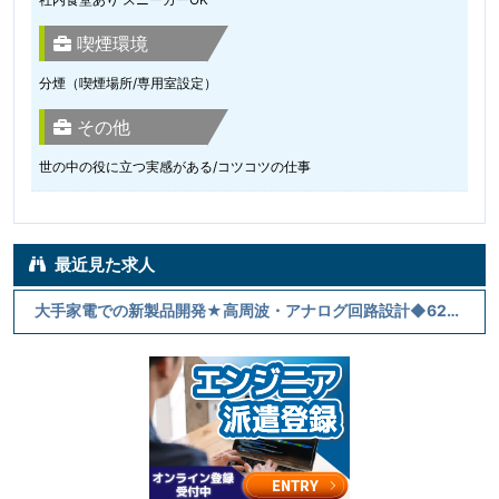
喫煙環境
分煙（喫煙場所/専用室設定）
その他
世の中の役に立つ実感がある/コツコツの仕事
最近見た求人
大手家電での新製品開発★高周波・アナログ回路設計◆62万～