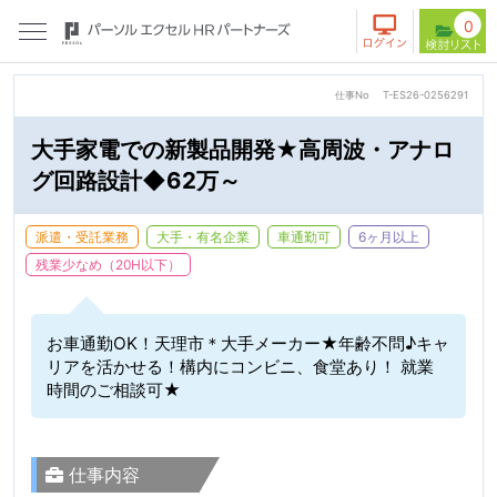
0
仕事No
T-ES26-0256291
大手家電での新製品開発★高周波・アナロ
グ回路設計◆62万～
派遣・受託業務
大手・有名企業
車通勤可
6ヶ月以上
残業少なめ（20H以下）
お車通勤OK！天理市＊大手メーカー★年齢不問♪キャ
リアを活かせる！構内にコンビニ、食堂あり！ 就業
時間のご相談可★
仕事内容