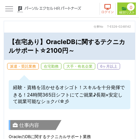
0
仕事No
T-ES26-0248142
【在宅あり】OracleDBに関するテクニカ
ルサポート☆2100円～
派遣・受託業務
在宅勤務
大手・有名企業
6ヶ月以上
経験・資格を活かせるオシゴト！スキルを十分発揮で
きる！24時間365日シフトにてご就業♪長期×安定し
て就業可能なショクバ☆彡
仕事内容
OracleのDBに関するテクニカルサポート業務