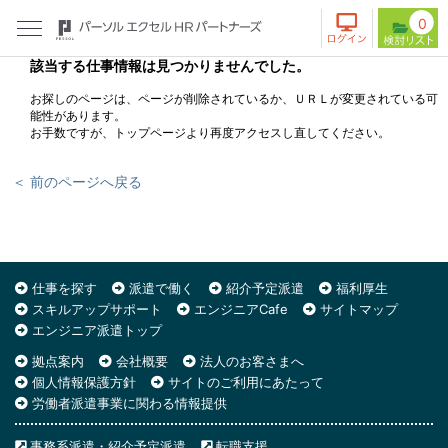
0
該当する仕事情報は見つかりませんでした。
お探しのページは、ページが削除されているか、ＵＲＬが変更されている可
能性があります。
お手数ですが、トップページより再度アクセスし直してください。
＜ 前のページへ戻る
仕事を探す
派遣で働く
紹介予定派遣
福利厚生
スキルアップサポート
エンジニアCafe
サイトマップ
エンジニア派遣トップ
拠点案内
会社概要
法人のお客さまへ
個人情報保護方針
サイトのご利用にあたって
労働者派遣事業に関わる情報提供
事務系派遣・紹介予定派遣
転職支援