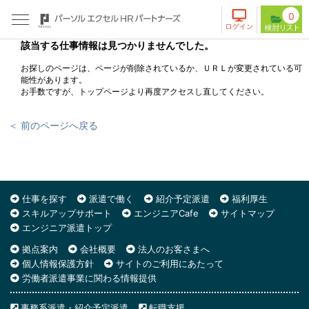
0
該当する仕事情報は見つかりませんでした。
お探しのページは、ページが削除されているか、ＵＲＬが変更されている可
能性があります。
お手数ですが、トップページより再度アクセスし直してください。
＜ 前のページへ戻る
仕事を探す
派遣で働く
紹介予定派遣
福利厚生
スキルアップサポート
エンジニアCafe
サイトマップ
エンジニア派遣トップ
拠点案内
会社概要
法人のお客さまへ
個人情報保護方針
サイトのご利用にあたって
労働者派遣事業に関わる情報提供
事務系派遣・紹介予定派遣
転職支援