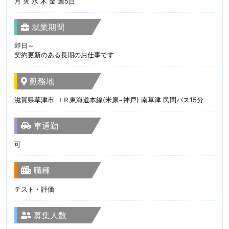
月 火 水 木 金 週5日
就業期間
即日～
契約更新のある長期のお仕事です
勤務地
滋賀県草津市 ＪＲ東海道本線(米原−神戸) 南草津 民間バス15分
車通勤
可
職種
テスト・評価
募集人数