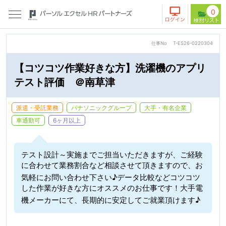
0
仕事No
T-ES26-0220304
【コツコツ作業好きな方】洗濯機のアプリ
テスト評価 ＠南草津
派遣・受託業務
パナソニックグループ
大手・有名企業
車通勤可
6ヶ月以上
テスト設計～実施までご担当いただきますが、ご経験
に合わせて業務割合など相談させて頂きますので、お
気軽にお問い合わせ下さい♪データ比較などコツコツ
した作業が好きな方にオススメのお仕事です！大手電
機メーカーにて、長期的に安定してご就業頂けます♪