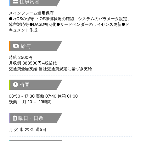
仕事内容
メインフレーム運用保守
●z/OSの保守 ・OS稼働状況の確認、システムのパラメータ設定、
障害対応等●DASD初期化●サードベンダーのライセンス更新●ド
キュメント作成
給与
時給 2500円
月収例 383500円+残業代
交通費全額支給 当社交通費規定に基づき支給
時間
08:50～17:30 実働 07:40 休憩 01:00
残業 月 10 ～ 19時間
曜日・日数
月 火 水 木 金 週5日