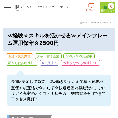
0
仕事No
T-ES26-0215426
≪経験☆スキルを活かせる≫メインフレー
ム運用保守☆2500円
派遣・受託業務
大手・有名企業
50代・60代活躍中
駅から徒歩5分以内
6ヶ月以上
残業少なめ（20H以下）
長期×安定して就業可能♪働きやすい企業様＜勤務地
至便＞駅直結で傘いらず☆快適通勤♪経験活かしてヤ
リガイ充実のオシゴト！駅チカ、複数路線使用できて
アクセス良好！