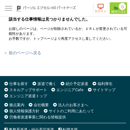
0
該当する仕事情報は見つかりませんでした。
お探しのページは、ページが削除されているか、ＵＲＬが変更されている可
能性があります。
お手数ですが、トップページより再度アクセスし直してください。
＜ 前のページへ戻る
仕事を探す
派遣で働く
紹介予定派遣
福利厚生
スキルアップサポート
エンジニアCafe
サイトマップ
エンジニア派遣トップ
拠点案内
会社概要
法人のお客さまへ
個人情報保護方針
サイトのご利用にあたって
労働者派遣事業に関わる情報提供
事務系派遣・紹介予定派遣
転職支援