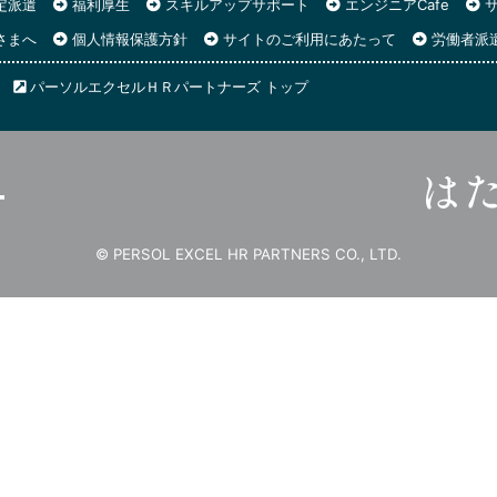
定派遣
福利厚生
スキルアップサポート
エンジニアCafe
サ
さまへ
個人情報保護方針
サイトのご利用にあたって
労働者派
パーソルエクセルＨＲパートナーズ トップ
© PERSOL EXCEL HR PARTNERS CO., LTD.