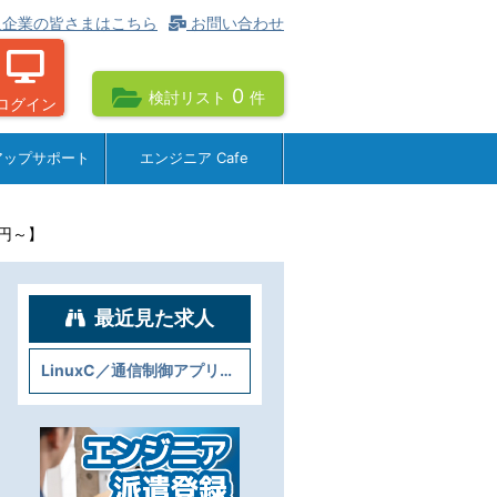
企業の皆さまはこちら
お問い合わせ
0
検討リスト
件
ログイン
アップサポート
エンジニア Cafe
0円～】
最近見た求人
LinuxC／通信制御アプリケーション開発＠四ツ橋【2400円～】