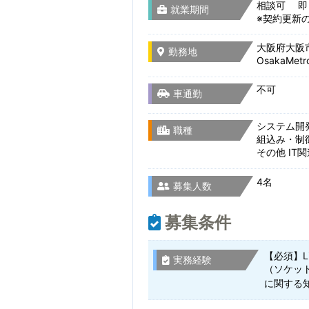
相談可 即
就業期間
※契約更新
大阪府大阪市
勤務地
OsakaMe
不可
車通勤
システム開
職種
組込み・制
その他 IT
4名
募集人数
募集条件
【必須】
実務経験
（ソケッ
に関する