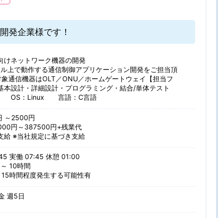
開発企業様です！
向けネットワーク機器の開発
カーネル上で動作する通信制御アプリケーション開発をご担当頂
対象通信機器はOLT／ONU／ホームゲートウェイ【担当フ
基本設計・詳細設計・プログラミング・結合/単体テスト
 OS：Linux 言語：C言語
円 ～2500円
000円～387500円+残業代
支給 ※当社規定に基づき支給
45 実働 07:45 休憩 01:00
～ 10時間
月15時間程度発生する可能性有
 金 週5日