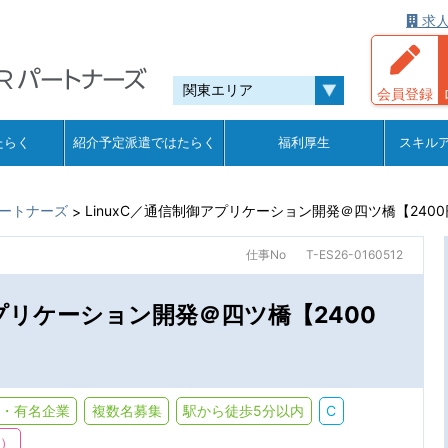
求人
会員登録
たらく
紹介予定派遣ではたらく
福利厚生
スキル
ートナーズ
LinuxC／通信制御アプリケーション開発＠四ツ橋【240
>
仕事No
T-ES26-0160512
アプリケーション開発＠四ツ橋【2400
・有名企業
複数名募集
駅から徒歩5分以内
C
下）