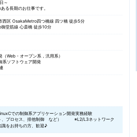
日～
のある長期のお仕事です。
西区 OsakaMetro四つ橋線 四ツ橋 徒歩5分
tro御堂筋線 心斎橋 徒歩10分
発（Web・オープン系，汎用系）
御系ソフトウェア開発
関連
LinuxCでの制御系アプリケーション開発実務経験
ト、プロセス、排他制御 など） ※L2/L3ネットワーク
知識をお持ちの方、歓迎♪