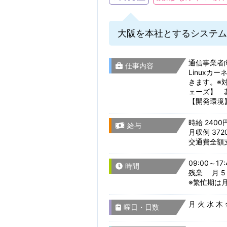
大阪を本社とするシステム
通信事業者
仕事内容
Linux
きます。※
ェーズ】 
【開発環境】
時給 2400
給与
月収例 372
交通費全額
09:00～17:
時間
残業 月 5 
※繁忙期は
月 火 水 木
曜日・日数