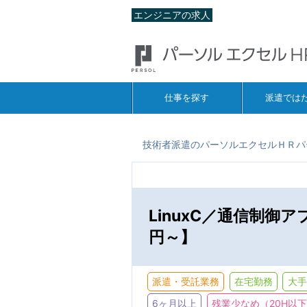
エンジニアの求人
仕事を探す
派遣では
技術者派遣のパーソルエクセルＨＲパ
LinuxC／通信制御
円～】
派遣・受託業務
在宅勤務
大手
6ヶ月以上
残業少なめ（20H以