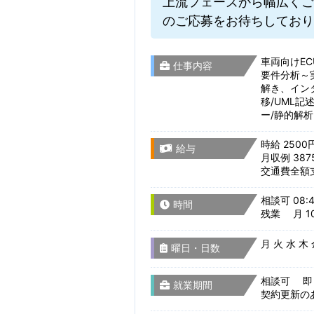
上流フェーズから幅広くご
のご応募をお待ちしており
車両向けEC
仕事内容
要件分析～
解き、イン
移/UML
ー/静的解
時給 2500
給与
月収例 387
交通費全額
相談可 08:4
時間
残業 月 10
月 火 水 木
曜日・日数
相談可 即
就業期間
契約更新の