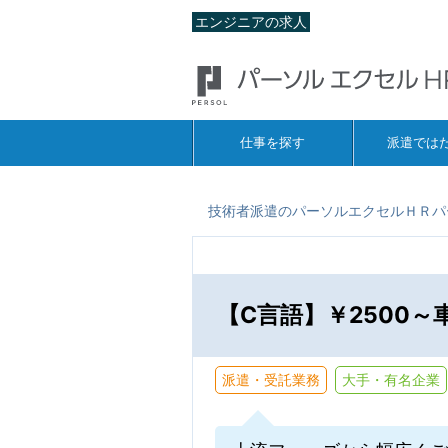
エンジニアの求人
仕事を探す
派遣では
技術者派遣のパーソルエクセルＨＲパ
【C言語】￥2500～
派遣・受託業務
大手・有名企業