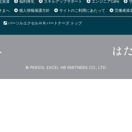
定派遣
福利厚生
スキルアップサポート
エンジニアCafe
サ
さまへ
個人情報保護方針
サイトのご利用にあたって
労働者派
パーソルエクセルＨＲパートナーズ トップ
© PERSOL EXCEL HR PARTNERS CO., LTD.