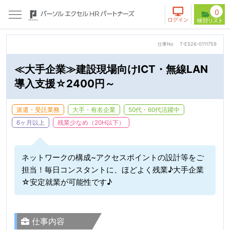
0
仕事No
T-ES26-0111759
≪大手企業≫建設現場向けICT・無線LAN
導入支援☆2400円～
派遣・受託業務
大手・有名企業
50代・60代活躍中
6ヶ月以上
残業少なめ（20H以下）
ネットワークの構成~アクセスポイントの設計等をご
担当！毎日コンスタントに、ほどよく残業♪大手企業
☆安定就業が可能性です♪
仕事内容