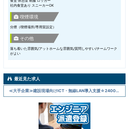
食堂 休憩室 制服 ロッカー
社内食堂あり スニーカーOK
喫煙環境
分煙（喫煙場所/専用室設定）
その他
落ち着いた雰囲気/アットホームな雰囲気/質問しやすい/チームワーク
がよい
最近見た求人
≪大手企業≫建設現場向けICT・無線LAN導入支援☆2400円～