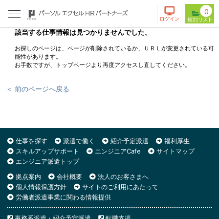
0
該当する仕事情報は見つかりませんでした。
お探しのページは、ページが削除されているか、ＵＲＬが変更されている可
能性があります。
お手数ですが、トップページより再度アクセスし直してください。
＜ 前のページへ戻る
仕事を探す
派遣で働く
紹介予定派遣
福利厚生
スキルアップサポート
エンジニアCafe
サイトマップ
エンジニア派遣トップ
拠点案内
会社概要
法人のお客さまへ
個人情報保護方針
サイトのご利用にあたって
労働者派遣事業に関わる情報提供
事務系派遣・紹介予定派遣
転職支援