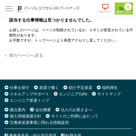
0
該当する仕事情報は見つかりませんでした。
お探しのページは、ページが削除されているか、ＵＲＬが変更されている可
能性があります。
お手数ですが、トップページより再度アクセスし直してください。
＜ 前のページへ戻る
仕事を探す
派遣で働く
紹介予定派遣
福利厚生
スキルアップサポート
エンジニアCafe
サイトマップ
エンジニア派遣トップ
拠点案内
会社概要
法人のお客さまへ
個人情報保護方針
サイトのご利用にあたって
労働者派遣事業に関わる情報提供
事務系派遣・紹介予定派遣
転職支援