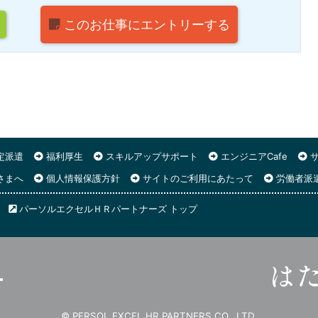
このお仕事に
エントリーする
定派遣
福利厚生
スキルアップサポート
エンジニアCafe
サ
さまへ
個人情報保護方針
サイトのご利用にあたって
労働者派
パーソルエクセルＨＲパートナーズ トップ
© PERSOL EXCEL HR PARTNERS CO., LTD.