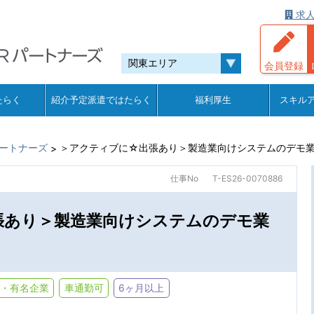
求人
会員登録
たらく
紹介予定派遣ではたらく
福利厚生
スキル
ートナーズ
＞アクティブに☆出張あり＞製造業向けシステムのデモ
>
仕事No
T-ES26-0070886
張あり＞製造業向けシステムのデモ業
・有名企業
車通勤可
6ヶ月以上