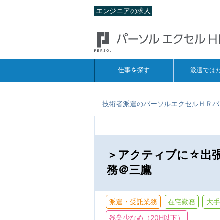
エンジニアの求人
仕事を探す
派遣では
技術者派遣のパーソルエクセルＨＲパ
＞アクティブに☆出
務＠三鷹
派遣・受託業務
在宅勤務
大手
残業少なめ（20H以下）