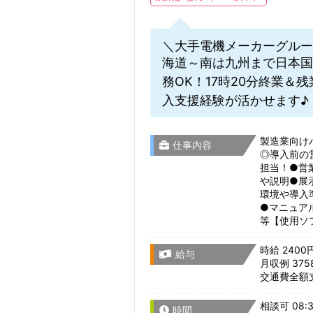
＼大手電機メーカーグルー
海道～南は九州まで日本国
務OK！17時20分終業＆
入支援経験が活かせます♪
製造業向け
仕事内容
◎導入前の
担当！●営
や説明●展
環境や導入
●マニュア
等【使用ソフ
時給 2400
給与
月収例 375
交通費全額
相談可 08:3
時間