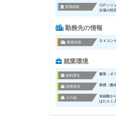
◎ITソ
実務経験
出張の対
勤務先の情報
ＤＸコン
事業内容
就業環境
服装：オ
福利厚生
禁煙（敷
喫煙環境
未経験か
その他
はたらく