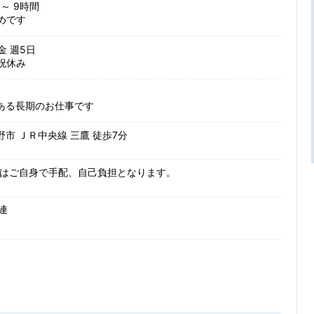
 ～ 9時間
めです
 金 週5日
祝休み
ある長期のお仕事です
市 ＪＲ中央線 三鷹 徒歩7分
場はご自身で手配、自己負担となります。
関連