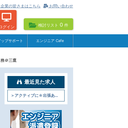
企業の皆さまはこちら
お問い合わせ
0
検討リスト
件
ログイン
アップサポート
エンジニア Cafe
業務＠三鷹
最近見た求人
＞アクティブに☆出張あり＞製造業向けシステムのデモ業務＠三鷹