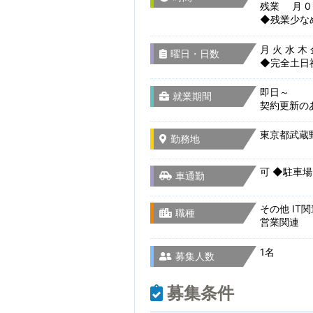
残業 月 0
◆残業少な
月 火 水 木
曜日・日数
◆完全土日
即日～
就業期間
契約更新の
東京都武蔵野
勤務地
可 ◆駐車
車通勤
その他 IT
職種
営業関連
1名
募集人数
募集条件