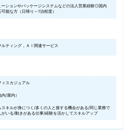
リューションやパッケージシステムなどの法人営業経験◎国内
応可能な方（日帰り～1泊程度）
サルティング，ＡＩ関連サービス
フィスカジュアル
地内/屋内）
らスキルが身につく/多くの人と接する機会がある/同じ業務で
人がいる/動きがある仕事/経験を活かしてスキルアップ