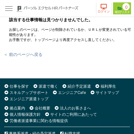
0
該当する仕事情報は見つかりませんでした。
お探しのページは、ページが削除されているか、ＵＲＬが変更されている可
能性があります。
お手数ですが、トップページより再度アクセスし直してください。
＜ 前のページへ戻る
仕事を探す
派遣で働く
紹介予定派遣
福利厚生
スキルアップサポート
エンジニアCafe
サイトマップ
エンジニア派遣トップ
拠点案内
会社概要
法人のお客さまへ
個人情報保護方針
サイトのご利用にあたって
労働者派遣事業に関わる情報提供
事務系派遣・紹介予定派遣
転職支援