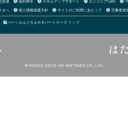
定派遣
福利厚生
スキルアップサポート
エンジニアCafe
サ
さまへ
個人情報保護方針
サイトのご利用にあたって
労働者派
パーソルエクセルＨＲパートナーズ トップ
© PERSOL EXCEL HR PARTNERS CO., LTD.