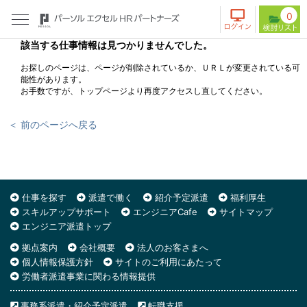
0
該当する仕事情報は見つかりませんでした。
お探しのページは、ページが削除されているか、ＵＲＬが変更されている可
能性があります。
お手数ですが、トップページより再度アクセスし直してください。
＜ 前のページへ戻る
仕事を探す
派遣で働く
紹介予定派遣
福利厚生
スキルアップサポート
エンジニアCafe
サイトマップ
エンジニア派遣トップ
拠点案内
会社概要
法人のお客さまへ
個人情報保護方針
サイトのご利用にあたって
労働者派遣事業に関わる情報提供
事務系派遣・紹介予定派遣
転職支援