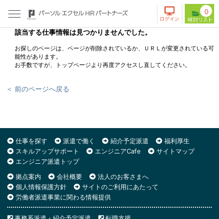
0
該当する仕事情報は見つかりませんでした。
お探しのページは、ページが削除されているか、ＵＲＬが変更されている可
能性があります。
お手数ですが、トップページより再度アクセスし直してください。
＜ 前のページへ戻る
仕事を探す
派遣で働く
紹介予定派遣
福利厚生
スキルアップサポート
エンジニアCafe
サイトマップ
エンジニア派遣トップ
拠点案内
会社概要
法人のお客さまへ
個人情報保護方針
サイトのご利用にあたって
労働者派遣事業に関わる情報提供
事務系派遣・紹介予定派遣
転職支援