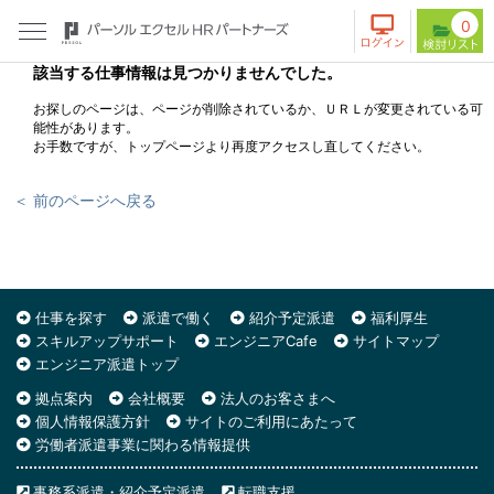
0
該当する仕事情報は見つかりませんでした。
お探しのページは、ページが削除されているか、ＵＲＬが変更されている可
能性があります。
お手数ですが、トップページより再度アクセスし直してください。
＜ 前のページへ戻る
仕事を探す
派遣で働く
紹介予定派遣
福利厚生
スキルアップサポート
エンジニアCafe
サイトマップ
エンジニア派遣トップ
拠点案内
会社概要
法人のお客さまへ
個人情報保護方針
サイトのご利用にあたって
労働者派遣事業に関わる情報提供
事務系派遣・紹介予定派遣
転職支援