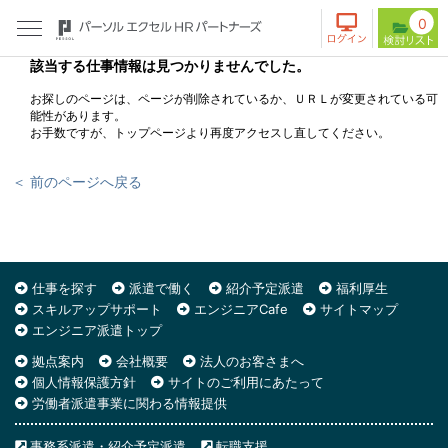
0
該当する仕事情報は見つかりませんでした。
お探しのページは、ページが削除されているか、ＵＲＬが変更されている可
能性があります。
お手数ですが、トップページより再度アクセスし直してください。
＜ 前のページへ戻る
仕事を探す
派遣で働く
紹介予定派遣
福利厚生
スキルアップサポート
エンジニアCafe
サイトマップ
エンジニア派遣トップ
拠点案内
会社概要
法人のお客さまへ
個人情報保護方針
サイトのご利用にあたって
労働者派遣事業に関わる情報提供
事務系派遣・紹介予定派遣
転職支援