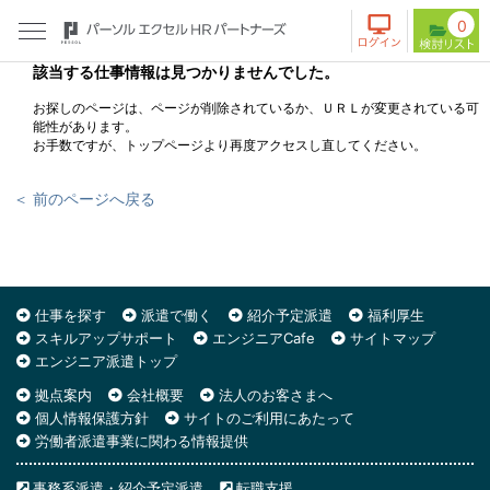
0
該当する仕事情報は見つかりませんでした。
お探しのページは、ページが削除されているか、ＵＲＬが変更されている可
能性があります。
お手数ですが、トップページより再度アクセスし直してください。
＜ 前のページへ戻る
仕事を探す
派遣で働く
紹介予定派遣
福利厚生
スキルアップサポート
エンジニアCafe
サイトマップ
エンジニア派遣トップ
拠点案内
会社概要
法人のお客さまへ
個人情報保護方針
サイトのご利用にあたって
労働者派遣事業に関わる情報提供
事務系派遣・紹介予定派遣
転職支援