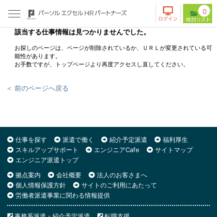
0
該当する仕事情報は見つかりませんでした。
お探しのページは、ページが削除されているか、ＵＲＬが変更されている可
能性があります。
お手数ですが、トップページより再度アクセスし直してください。
＜ 前のページへ戻る
仕事を探す
派遣で働く
紹介予定派遣
福利厚生
スキルアップサポート
エンジニアCafe
サイトマップ
エンジニア派遣トップ
拠点案内
会社概要
法人のお客さまへ
個人情報保護方針
サイトのご利用にあたって
労働者派遣事業に関わる情報提供
事務系派遣・紹介予定派遣
転職支援