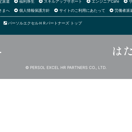
定派遣
福利厚生
スキルアップサポート
エンジニアCafe
サ
さまへ
個人情報保護方針
サイトのご利用にあたって
労働者派
パーソルエクセルＨＲパートナーズ トップ
© PERSOL EXCEL HR PARTNERS CO., LTD.