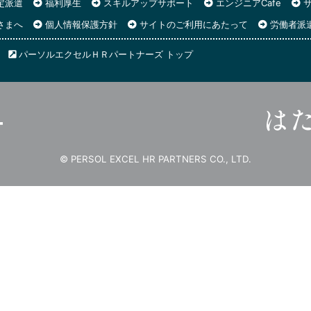
定派遣
福利厚生
スキルアップサポート
エンジニアCafe
サ
さまへ
個人情報保護方針
サイトのご利用にあたって
労働者派
パーソルエクセルＨＲパートナーズ トップ
© PERSOL EXCEL HR PARTNERS CO., LTD.